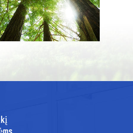
ūkį
vėms