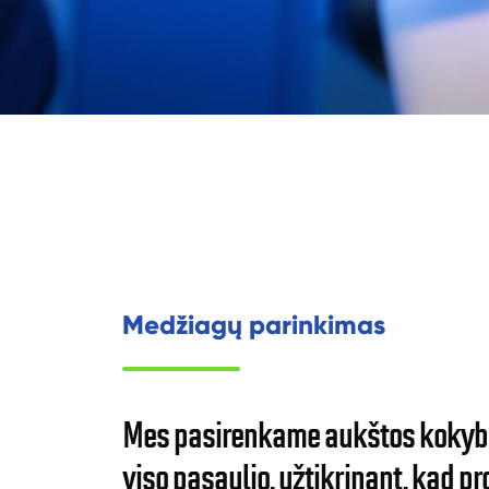
Medžiagų parinkimas
Mes pasirenkame aukštos kokybė
viso pasaulio, užtikrinant, kad pr