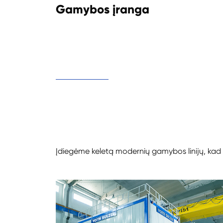
Gamybos įranga
Įdiegėme keletą modernių gamybos linijų, kad g