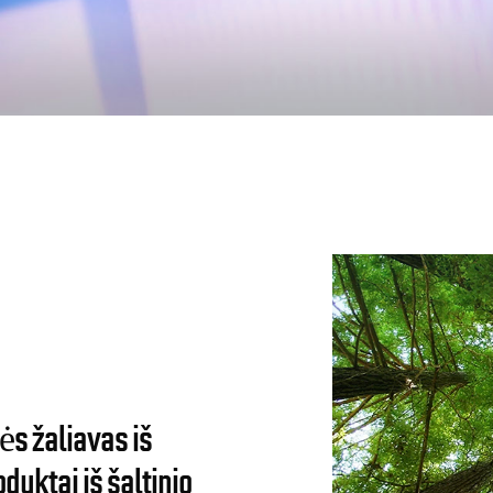
s žaliavas iš
oduktai iš šaltinio