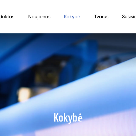
duktas
Naujienos
Kokybė
Tvarus
Susisi
Kokybė