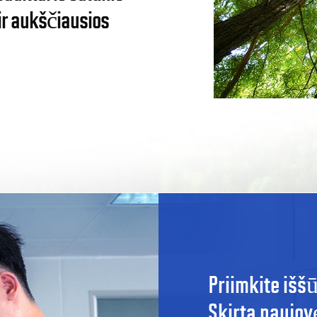
ir aukščiausios
Priimkite išš
Skirta naujo