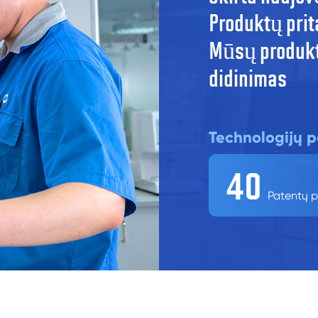
Produktų prit
Mūsų produkt
didinimas
Technologijų p
4
0
Patentų p