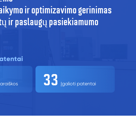
aikymo ir optimizavimo gerinimas
ų ir paslaugų pasiekiamumo
atentai
3
3
araiškos
Įgalioti patentai